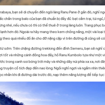
rabaya, bạn sẽ di chuyển đến ngôi làng Ranu Pane ở gần đó, nghỉ ng
c chắn trong balo của bạn đã chuẩn bị đầy đủ: bạt cắm trại, túi ngủ, 
ừng nhé, nếu chưa có thì có thể thuê ở trong làng luôn. Trang phục 
g lạnh hơn đó. Ngoài ra hãy mang theo kem chống nắng, một vài loại
g theo quá nhiều đồ ăn cho đỡ nặng cặp vì trên đường đi cũng sẽ c
từ sớm. Trên chặng đường trekking đến đỉnh Semeru, bạn sẽ nghỉ c
i tốt và những cánh đồng hoa đầy, hồ Ranu Kumbolo tựa như một viê
ước trong xanh soi bóng trời mây và những dãy núi phía xa xa, nơi 
ng truyện cổ tích đẹp đến nao lòng. Ngồi nghỉ ngơi và ngắm nhìn th
c nhằn khi đi đường dài trước đó, nạp thêm năng lượng để tiếp tục h