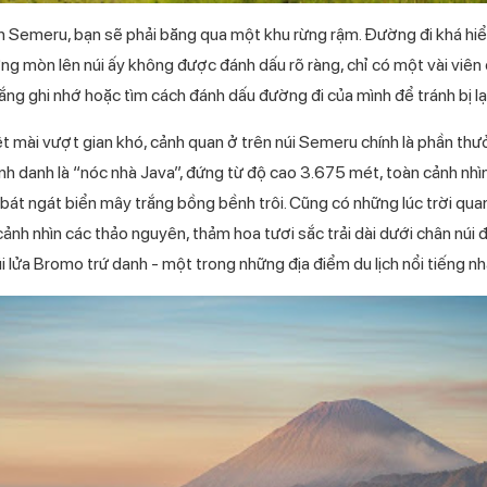
h Semeru, bạn sẽ phải băng qua một khu rừng rậm. Đường đi khá hiể
ờng mòn lên núi ấy không được đánh dấu rõ ràng, chỉ có một vài vi
ắng ghi nhớ hoặc tìm cách đánh dấu đường đi của mình để tránh bị lạ
t mài vượt gian khó, cảnh quan ở trên núi Semeru chính là phần th
ệnh danh là “nóc nhà Java”, đứng từ độ cao 3.675 mét, toàn cảnh nh
 bát ngát biển mây trắng bồng bềnh trôi. Cũng có những lúc trời qua
 cảnh nhìn các thảo nguyên, thảm hoa tươi sắc trải dài dưới chân núi 
i lửa Bromo trứ danh - một trong những địa điểm du lịch nổi tiếng nh