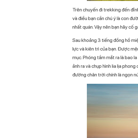
Trên chuyến đi trekking đến đỉn
và điều bạn cần chú ý là con đư
nhất quán. Vậy nên bạn hãy cố g
Sau khoảng 3 tiếng đồng hồ miệ
lực và kiên trì của bạn. Được m
mục. Phóng tầm mắt ra là bao la
ảnh ra và chụp hình lia lịa phong
đường chân trời chính là ngọn nú