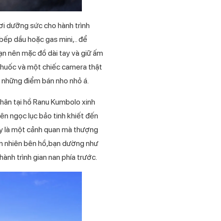
ơi dưỡng sức cho hành trình
bếp dầu hoặc gas mini,.. để
bạn nên mặc đồ dài tay và giữ ấm
 thuốc và một chiếc camera thật
ó những điểm bán nho nhỏ á.
hân tại hồ Ranu Kumbolo xinh
n ngọc lục bảo tinh khiết đến
đây là một cảnh quan mà thượng
iên nhiên bên hồ,bạn dường như
ành trình gian nan phía trước.