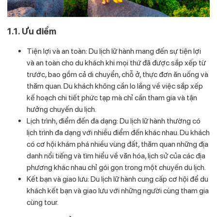
1.1. Ưu điểm
Tiện lợi và an toàn: Du lịch lữ hành mang đến sự tiện lợi
và an toàn cho du khách khi mọi thứ đã được sắp xếp từ
trước, bao gồm cả di chuyển, chỗ ở, thực đơn ăn uống và
thăm quan. Du khách không cần lo lắng về việc sắp xếp
kế hoạch chi tiết phức tạp mà chỉ cần tham gia và tận
hưởng chuyến du lịch.
Lịch trình, điểm đến đa dạng: Du lịch lữ hành thường có
lịch trình đa dạng với nhiều điểm đến khác nhau. Du khách
có cơ hội khám phá nhiều vùng đất, thăm quan những địa
danh nổi tiếng và tìm hiểu về văn hóa, lịch sử của các địa
phương khác nhau chỉ gói gọn trong một chuyến du lịch.
Kết bạn và giao lưu: Du lịch lữ hành cung cấp cơ hội để du
khách kết bạn và giao lưu với những người cùng tham gia
cùng tour.