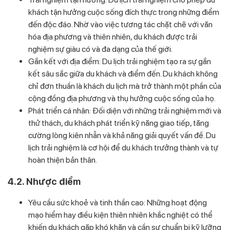
khách tận hưởng cuộc sống đích thực trong những điểm
đến độc đáo. Nhờ vào việc tương tác chặt chẽ với văn
hóa địa phương và thiên nhiên, du khách được trải
nghiệm sự giàu có và đa dạng của thế giới.
Gắn kết với địa điểm: Du lịch trải nghiệm tạo ra sự gắn
kết sâu sắc giữa du khách và điểm đến. Du khách không
chỉ đơn thuần là khách du lịch mà trở thành một phần của
cộng đồng địa phương và thụ hưởng cuộc sống của họ.
Phát triển cá nhân: Đối diện với những trải nghiệm mới và
thử thách, du khách phát triển kỹ năng giao tiếp, tăng
cường lòng kiên nhẫn và khả năng giải quyết vấn đề. Du
lịch trải nghiệm là cơ hội để du khách trưởng thành và tự
hoàn thiện bản thân.
4.2. Nhược điểm
Yêu cầu sức khoẻ và tinh thần cao: Những hoạt động
mạo hiểm hay điều kiện thiên nhiên khắc nghiệt có thể
khiến du khách gặp khó khăn và cần sự chuẩn bị kỹ lưỡng