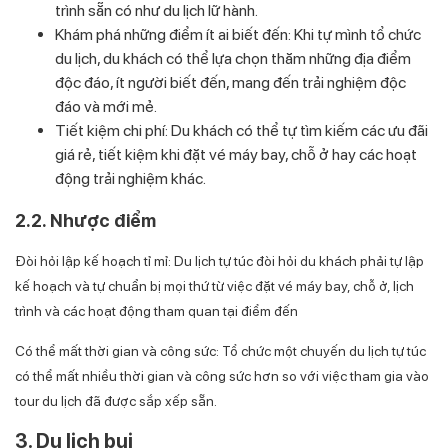
trình sẵn có như du lịch lữ hành.
Khám phá những điểm ít ai biết đến: Khi tự mình tổ chức
du lịch, du khách có thể lựa chọn thăm những địa điểm
độc đáo, ít người biết đến, mang đến trải nghiệm độc
đáo và mới mẻ.
Tiết kiệm chi phí: Du khách có thể tự tìm kiếm các ưu đãi
giá rẻ, tiết kiệm khi đặt vé máy bay, chỗ ở hay các hoạt
động trải nghiệm khác.
2.2. Nhược điểm
Đòi hỏi lập kế hoạch tỉ mỉ: Du lịch tự túc đòi hỏi du khách phải tự lập
kế hoạch và tự chuẩn bị mọi thứ từ việc đặt vé máy bay, chỗ ở, lịch
trình và các hoạt động tham quan tại điểm đến
Có thể mất thời gian và công sức: Tổ chức một chuyến du lịch tự túc
có thể mất nhiều thời gian và công sức hơn so với việc tham gia vào
tour du lịch đã được sắp xếp sẵn.
3. Du lịch bụi