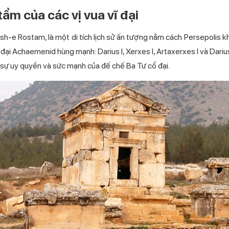
tẩm của các vị vua vĩ đại
sh-e Rostam, là một di tích lịch sử ấn tượng nằm cách Persepolis k
u đại Achaemenid hùng mạnh: Darius I, Xerxes I, Artaxerxes I và Dari
n sự uy quyền và sức mạnh của đế chế Ba Tư cổ đại.