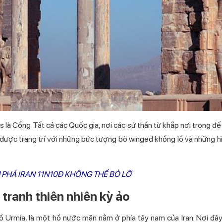
s là Cổng Tất cả các Quốc gia, nơi các sứ thần từ khắp nơi trong đế 
được trang trí với những bức tượng bò winged khổng lồ và những h
 PHÁ IRAN 11N10Đ KHÔNG THỂ BỎ LỠ
tranh thiên nhiên kỳ ảo
ồ Urmia, là một hồ nước mặn nằm ở phía tây nam của Iran. Nơi đây 