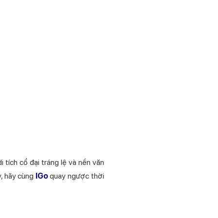
 tích cổ đại tráng lệ và nền văn
y, hãy cùng
IGo
quay ngược thời