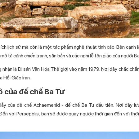
tích lịch sử mà còn là một tác phẩm nghệ thuật tinh xảo. Bên cạnh
mô tả cảnh chiến tranh, săn bắn và các nghi lễ tôn giáo của người B
hận là Di sản Văn Hóa Thế giới vào năm 1979. Nơi đây chắc chắ
 Hồi Giáo Iran.
ô của đế chế Ba Tư
g lẫy của đế chế Achaemenid - đế chế Ba Tư đầu tiên. Nơi đây l
. Đến với Persepolis, bạn sẽ được quay ngược thời gian đến với th