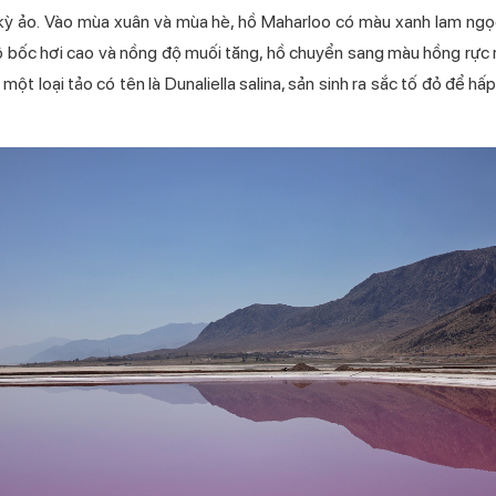
ỳ ảo. Vào mùa xuân và mùa hè, hồ Maharloo có màu xanh lam ngọc 
 bốc hơi cao và nồng độ muối tăng, hồ chuyển sang màu hồng rực rỡ
ột loại tảo có tên là Dunaliella salina, sản sinh ra sắc tố đỏ để hấp