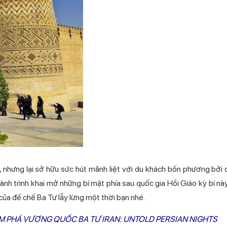
, nhưng lại sở hữu sức hút mãnh liệt với du khách bốn phương bởi di
nh trình khai mở những bí mật phía sau quốc gia Hồi Giáo kỳ bí nà
ủa đế chế Ba Tư lẫy lừng một thời bạn nhé.
M PHÁ VƯƠNG QUỐC BA TƯ IRAN: UNTOLD PERSIAN NIGHTS