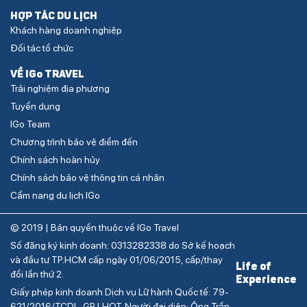
HỢP TÁC DU LỊCH
Khách hàng doanh nghiệp
Đối tác tổ chức
VỀ IGo TRAVEL
Trải nghiệm địa phương
Tuyển dụng
IGo Team
Chương trình bảo vệ điểm đến
Chính sách hoàn hủy
Chính sách bảo vệ thông tin cá nhân
Cẩm nang du lịch IGo
© 2019 | Bản quyền thuộc về IGo Travel
Số đăng ký kinh doanh: 0313282338 do Sở kế hoạch
và đầu tư TP.HCM cấp ngày 01/06/2015, cấp/thay
Life of
đổi lần thứ 2.
Experience
Giấy phép kinh doanh Dịch vụ Lữ hành Quốc tế: 79-
621/2016/TCDL-GP LHQT. Người đại diện: Ông Trần