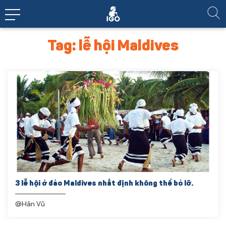
Tag: lễ hội Maldives
3 lễ hội ở đảo Maldives nhất định không thể bỏ lỡ.
@Hân Vũ