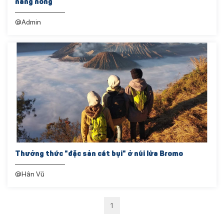
nắng nóng
@Admin
Thưởng thức "đặc sản cát bụi" ở núi lửa Bromo
@Hân Vũ
1