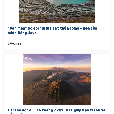
“Vén màn" bộ đôi núi lửa sát thủ Bromo – Ijen của
miền Đông Java
@Admin
10 "toạ độ" du lịch tháng 7 cực HOT giúp bạn tránh xa