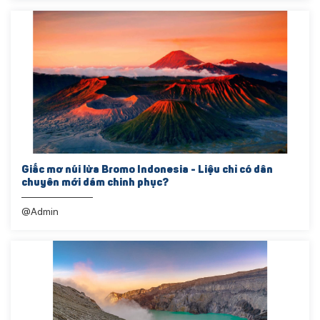
Giấc mơ núi lửa Bromo Indonesia - Liệu chỉ có dân
chuyên mới dám chinh phục?
@Admin