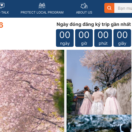
O TALK
PROTECT LOCAL PROGRAM
ABOUT US
6
Ngày đóng đăng ký trip gần nhất
00
00
00
00
ngày
giờ
phút
giây