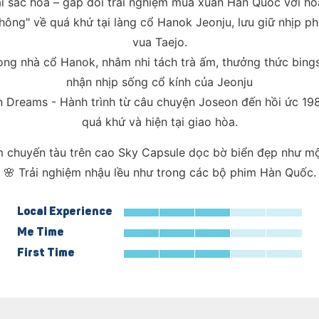
ai sắc hoa – gấp đôi trải nghiệm mùa xuân Hàn Quốc với ho
hông" về quá khứ tại làng cổ Hanok Jeonju, lưu giữ nhịp p
vua Taejo.
ong nhà cổ Hanok, nhâm nhi tách trà ấm, thưởng thức bing
nhận nhịp sống cổ kính của Jeonju
n Dreams - Hành trình từ câu chuyện Joseon đến hồi ức 198
quá khứ và hiện tại giao hòa.
m chuyến tàu trên cao Sky Capsule dọc bờ biển đẹp như m
🌸 Trải nghiệm nhậu lều như trong các bộ phim Hàn Quốc.
Local Experience
Me Time
First Time