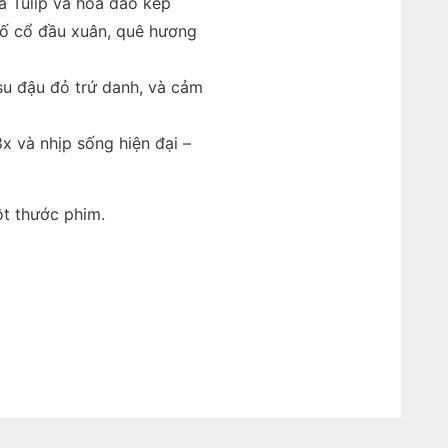
a Tulip và hoa đào kép
hố cổ đầu xuân, quê hương
su đậu đỏ trứ danh, và cảm
x và nhịp sống hiện đại –
ột thước phim.