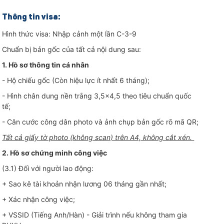
Thông tin visa:
Hình thức visa: Nhập cảnh một lần C-3-9
Chuẩn bị bản gốc của tất cả nội dung sau:
1. Hồ sơ thông tin cá nhân
- Hộ chiếu gốc (Còn hiệu lực ít nhất 6 tháng);
- Hình chân dung nền trắng 3,5x4,5 theo tiêu chuẩn quốc
tế;
- Căn cước công dân photo và ảnh chụp bản gốc rõ mã QR;
Tất cả giấy tờ photo (không scan) trên A4, không cắt xén.
2. Hồ sơ chứng minh công việc
(3.1) Đối với người lao động:
ác món chế
+ Sao kê tài khoản nhận lương 06 tháng gần nhất;
 cả đặc
+ Xác nhận công việc;
+ VSSID (Tiếng Anh/Hàn) - Giải trình nếu không tham gia