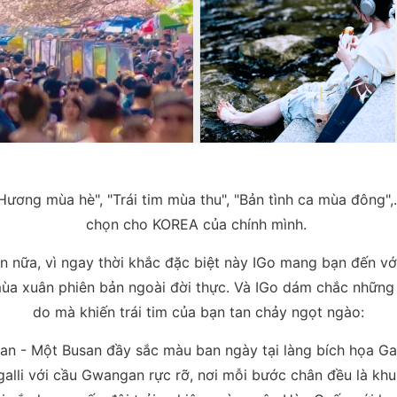
Hương mùa hè", "Trái tim mùa thu", "Bản tình ca mùa đông",.
chọn cho KOREA của chính mình.
 nữa, vì ngay thời khắc đặc biệt này IGo mang bạn đến v
a xuân phiên bản ngoài đời thực. Và IGo dám chắc những t
do mà khiến trái tim của bạn tan chảy ngọt ngào:
san - Một Busan đầy sắc màu ban ngày tại làng bích họa G
alli với cầu Gwangan rực rỡ, nơi mỗi bước chân đều là kh