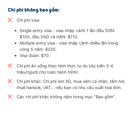
sản lớn nhất Hàn Quốc – Jagalchi Market.
Chi phí không bao gồm:
Chi phí visa:
Single entry visa - visa nhập cảnh 1 lần đầu SGN:
$100, đầu DAD và HAN: $110.
Multiple entry visa - visa nhập cảnh nhiều lần trong
vòng 5 năm: $230.
Visa đoàn: $70.
Chi phí ăn uống theo hình thức tự do (dự kiến 3-4
triệu/người cho toàn hành trình).
Chi phí khác: Chi phí sim 4G, mua sắm cá nhân, tắm hơi,
thuê hanbok, VAT... nếu bạn có nhu cầu xuất hoá đơn.
Các chi phí khác không nằm trong mục "Bao gồm".
Từ sashimi cá tươi rói, mực, tôm cho đến c
biến tại chỗ, tất cả đều mang hương vị biển
trưng của Busan.