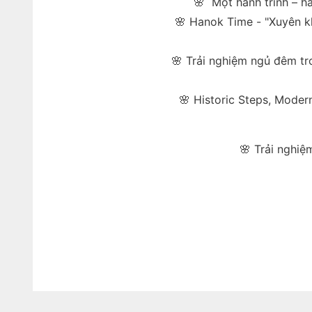
🌸 Một hành trình – h
🌸 Hanok Time - "Xuyên k
🌸 Trải nghiệm ngủ đêm tr
🌸 Historic Steps, Moder
🌸 Trải nghiệ