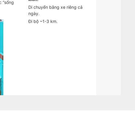
c “sống
Di chuyển bằng xe riêng cả
ngày.
Đi bộ ~1-3 km.
tạo ra
chợ hải