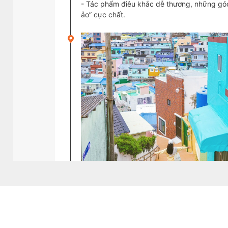
- Tác phẩm điêu khắc dễ thương, những gó
ảo” cực chất.
Mỗi bước đi đều là một khoảnh khắc để bạn 
những bức ảnh độc nhất vô nhị.
Thưởng thức đại
tiệc hải sản tươi sống
tại 