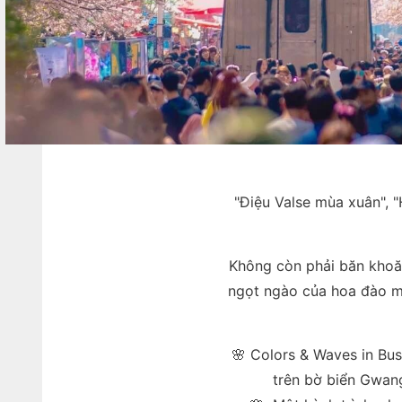
"Điệu Valse mùa xuân", "
Không còn phải băn khoăn
ngọt ngào của hoa đào mù
🌸 Colors & Waves in Bu
trên bờ biển Gwang